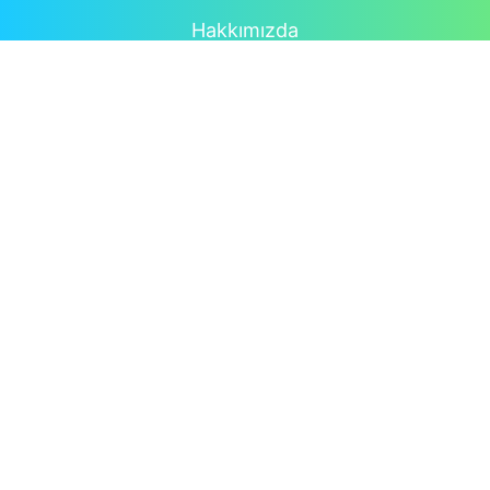
Hakkımızda
Twmate
SnapTwitter
SaveTwitter
Twitsave
Tải Video Pinterest
Language
© 2025
Twitter Video Downloader
1.0.2. All rights