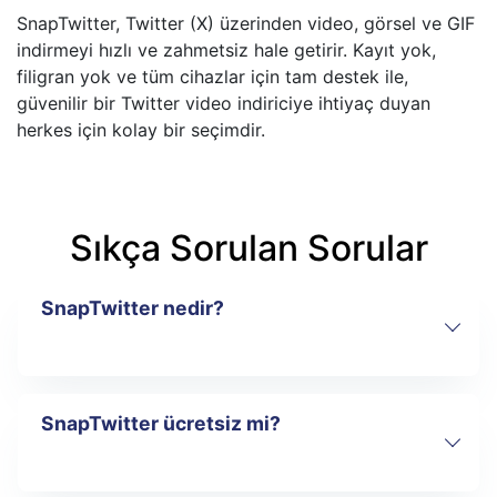
SnapTwitter, Twitter (X) üzerinden video, görsel ve GIF
indirmeyi hızlı ve zahmetsiz hale getirir. Kayıt yok,
filigran yok ve tüm cihazlar için tam destek ile,
güvenilir bir Twitter video indiriciye ihtiyaç duyan
herkes için kolay bir seçimdir.
Sıkça Sorulan Sorular
SnapTwitter nedir?
SnapTwitter ücretsiz mi?
SnapTwitter, herkese açık Twitter (X)
gönderilerinden video, resim ve GIF
indirmenizi sağlayan çevrim içi bir Twitter
video indiricisidir. Doğrudan tarayıcı