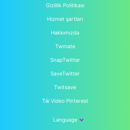
Filigran yok
Gizlilik Politikası
Açılır reklam yok
Hizmet şartları
Giriş gerekmez
Twitter X desteği
Hakkımızda
Tüm cihazlarda çalışır
Twmate
Hızlı ve sorunsuz bir kullanım deneyimi
sunmak için tasarlanmıştır.
SnapTwitter
SaveTwitter
Twitsave
Tải Video Pinterest
Language